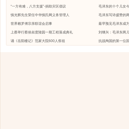
“一方有难，八方支援”-捐助灾区倡议
毛泽东的十个儿女今
慎光辉先生荣任中华慎氏网义务管理人
毛泽东写诗盛赞的
世界赖罗傅宗亲联谊会启事
最早预见毛泽东成
上蔡举行蔡侯叔度陵园一期工程落成典礼
刘继兴：毛泽东两
诵《岳阳楼记》范家大院600人祭祖
抗战殉国的第一位国