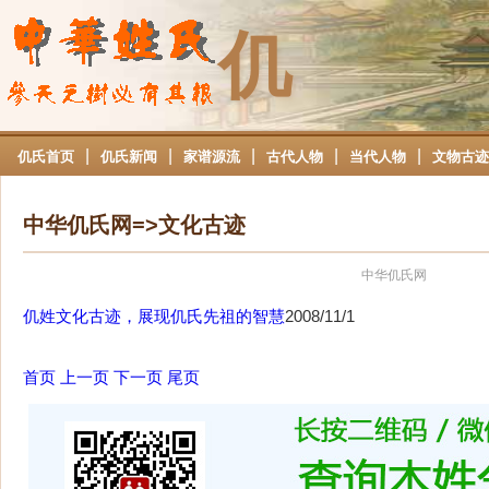
仉
|
|
|
|
|
仉氏首页
仉氏新闻
家谱源流
古代人物
当代人物
文物古迹
中华仉氏网=>文化古迹
中华仉氏网
仉姓文化古迹，展现仉氏先祖的智慧
2008/11/1
首页
上一页
下一页
尾页